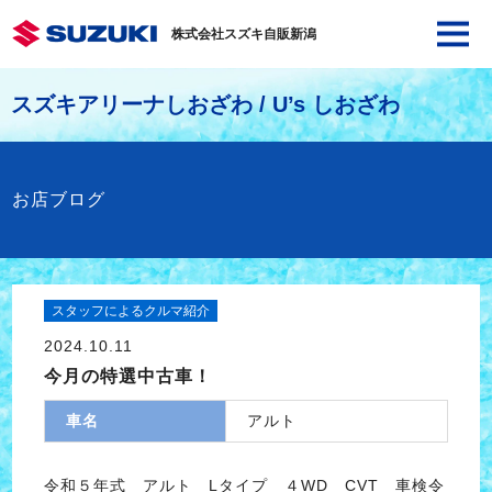
株式会社スズキ自販新潟
スズキアリーナしおざわ / U’s しおざわ
お店ブログ
スタッフによるクルマ紹介
2024.10.11
今月の特選中古車！
車名
アルト
令和５年式 アルト Lタイプ ４WD CVT 車検令