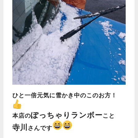
ひと一倍元気に雪かき中のこのお方！
ぽっちゃりランボー
本店の
こと
寺川
さんです