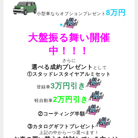
8万円
小型車ならオプションプレゼント
*
大盤振る舞い開催
中！！！
さらに
選べる成約プレゼント
として
①スタッドレスタイヤアルミセット
3万円引き
登録車
2万円引き
軽自動車
②コーティング半額
③カタログギフトプレゼント
上記の中から一つ選べます！