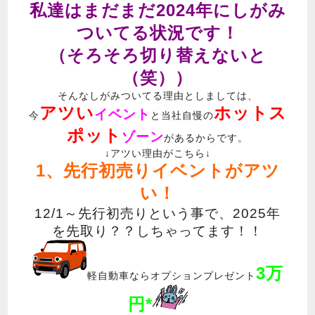
私達はまだまだ2024年にしがみ
ついてる状況です！
（そろそろ切り替えないと
（笑））
そんなしがみついてる理由としましては、
アツい
ホットス
イベント
今
と当社自慢の
ポット
ゾーン
があるからです。
↓アツい理由がこちら↓
1、先行初売りイベントがアツ
い！
12/1～先行初売りという事で、2025年
を先取り？？しちゃってます！！
3万
軽自動車ならオプションプレゼント
円*