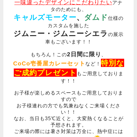
一味違ったデザインにこだわりたい
アナ
タのためにも、
キャルズモーター
、
ダムド
仕様の
カスタムを施した
ジムニー・ジムニーシエラ
の展示
車もございます！！
2日間に限り
もちろん！この
、
特別な
CoCo壱番屋カレーセット
など！
ご成約プレゼント
もご用意しておりま
す！！
お子様が楽しめるスペースもご用意しておりま
すので
お子様連れの方でも気兼ねなくご来場くださ
い！！
なお、当日も35℃近くと、大変熱くなることが
予想されます。
ご来場の際には暑さ対策は万全に、熱中症には