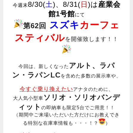
8/30(
土
)、8/31(
日
)は
産業会
今週末
館1号館
にて
スズキ
カーフェ
第62回
スティバル
を開催致します！！
アルト、ラパ
今回は、新しくなった
ン・ラパンLC
を含めた多数の展示車や、
今すぐ乗り換えたい
アナタのために、
ソリオ・ソリオバンデ
大人気小型車
ィット
の即納車も限定5台でご用意！！
（期間中ご来場いただいた方だけにお教えでき
る特別な在庫車情報も・・・！？
）