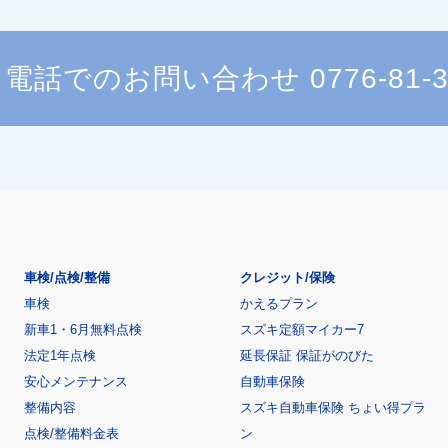
電話でのお問い合わせ
0776-81-
車検/点検/整備
クレジット/保険
車検
かえるプラン
新車1・6月無料点検
スズキ定額マイカー7
法定1年点検
延長保証 保証がのびた
安心メンテナンス
自動車保険
整備内容
スズキ自動車保険 ちょい得プラ
点検/整備料金表
ン