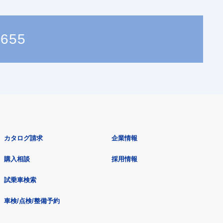
3655
カタログ請求
企業情報
購入相談
採用情報
試乗車検索
車検/点検/整備予約