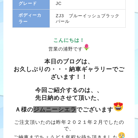
グレード
JC
ボディーカ
ZJ3 ブルーイッシュブラック
パール
ラー
こんにちは！
営業の浦野です
本日のブログは、
お久しぶりの・・・納車ギャラリーでご
ざいます！！
今回ご紹介するのは、、
先日
納めさせて頂いた、
Ａ様の
ジムニーシエラ
でございます
ご注文頂いたのは昨年２０２１年２月でしたの
で、
ご納車までちょうど１年程お待ち頂きました