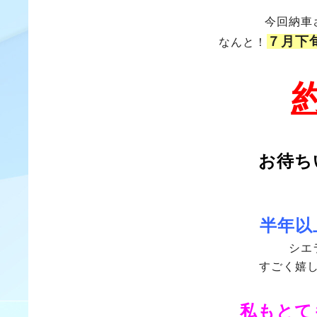
今回納車
７月下
なんと！
お待ち
半年以
シエ
すごく嬉
私もとて