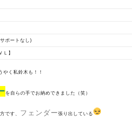
サポートなし)
ＶＬ】
うやく私鈴木も！！
ー
を自らの手でお納めできました（笑）
フェンダー
方です、
張り出している