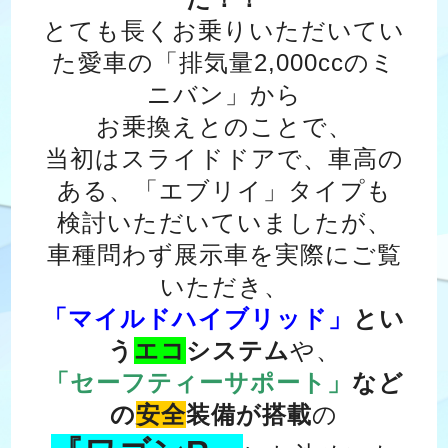
とても長くお乗りいただいてい
た愛車の「排気量2,000ccのミ
ニバン」から
お乗換えとのことで、
当初はスライドドアで、車高の
ある、「エブリイ」タイプも
検討いただいていましたが、
車種問わず展示車を実際にご覧
いただき、
「マイルドハイブリッド」
とい
う
エコ
システム
や、
「セーフティーサポート」
など
の
安全
装備が搭載
の