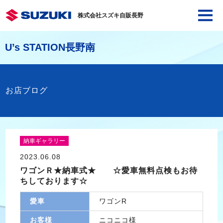
株式会社スズキ自販長野
U’s STATION長野南
お店ブログ
納車ギャラリー
2023.06.08
ワゴンＲ★納車式★ ☆愛車無料点検もお待
ちしております☆
愛車
ワゴンR
お客様
ニコニコ様