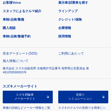
お客様Voice
展示車/試乗車を探す
スタッフによるクルマ紹介
ラインアップ
車検/点検/整備
クレジット/保険
購入相談
企業情報
車検/点検/整備予約
採用情報
安全データシート(SDS)
ご利用にあたって
個人情報について
株式会社 スズキ自販長野 古物商許可証番号 長野県公安委員会 第
481059590003号
スズキメーカーサイト
スズキ四輪車
見積り
メーカーサイト
シミュレーション
車種の詳細などメーカー情報をご覧
スズキのクルマの見積りを簡単にシ