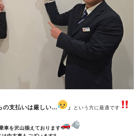
らの支払いは厳しい…
」
という方に最適です
乗車を沢山揃えております
には中古車もございます‼