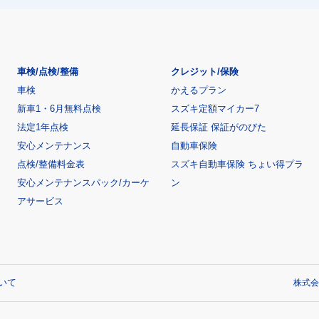
車検/点検/整備
クレジット/保険
車検
かえるプラン
新車1・6月無料点検
スズキ定額マイカー7
法定1年点検
延長保証 保証がのびた
安心メンテナンス
自動車保険
点検/整備料金表
スズキ自動車保険 ちょい得プラ
安心メンテナンスパック/カーケ
ン
アサービス
いて
株式会