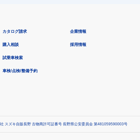
カタログ請求
企業情報
購入相談
採用情報
試乗車検索
車検/点検/整備予約
社 スズキ自販長野 古物商許可証番号 長野県公安委員会 第481059590003号