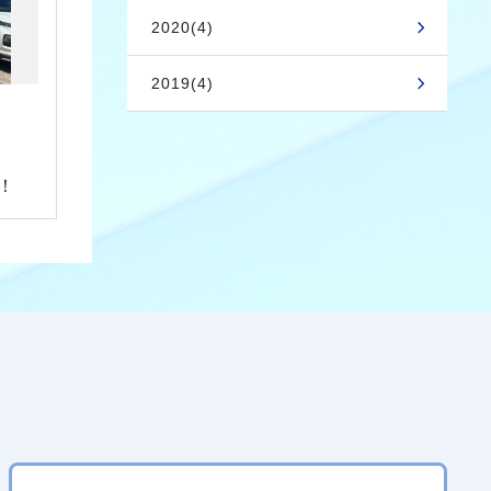
2020(4)
2019(4)
！