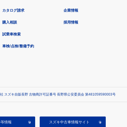
カタログ請求
企業情報
購入相談
採用情報
試乗車検索
車検/点検/整備予約
社 スズキ自販長野 古物商許可証番号 長野県公安委員会 第481059590003号
ル等情報
スズキ中古車情報サイト