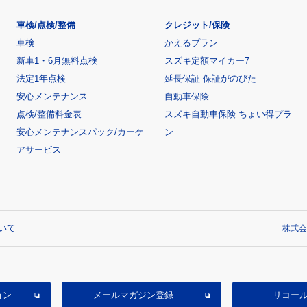
車検/点検/整備
クレジット/保険
車検
かえるプラン
新車1・6月無料点検
スズキ定額マイカー7
法定1年点検
延長保証 保証がのびた
安心メンテナンス
自動車保険
点検/整備料金表
スズキ自動車保険 ちょい得プラ
安心メンテナンスパック/カーケ
ン
アサービス
いて
株式会
ョン
メールマガジン登録
リコー