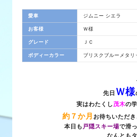
愛車
ジムニー シエラ
お客様
Ｗ様
グレード
ＪＣ
ボディーカラー
ブリスクブルーメタリ
Ｗ様
先日
実はわたくし
茂木
の
約７か月
お待ちいただき
本日も
戸隠スキー場
で滑
なんとも