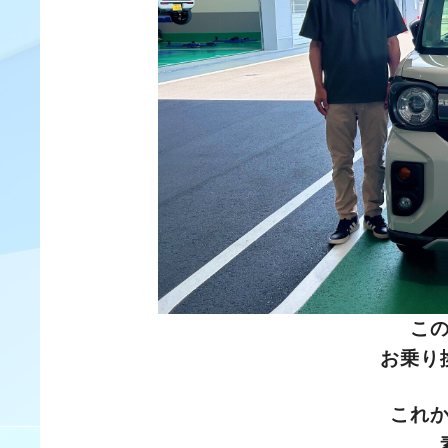
こ
お乗り
これ