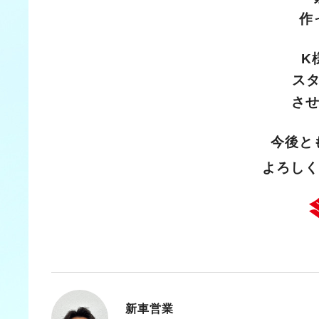
作
K
ス
さ
今後と
よろしく
新車営業
あさかわ