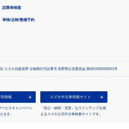
試乗車検索
車検/点検/整備予約
社 スズキ自販長野 古物商許可証番号 長野県公安委員会 第481059590003号
ル等情報
スズキ中古車情報サイト
/サービスキャンペーン
「安心・納得・充実」なラインアップを揃
けます。
えるスズキ公式中古車検索サイトです。