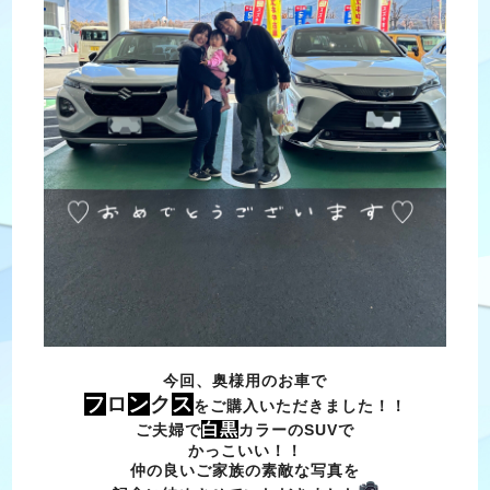
今回、奥様用のお車で
フ
ロ
ン
ク
ス
をご購入いただきました！！
白黒
ご夫婦で
カラーのSUVで
かっこいい！！
仲の良いご家族の素敵な写真を