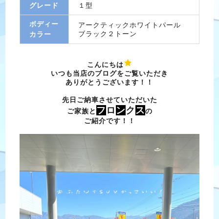
グレード
１型
ボディー
アークティックホワイトパール
ブラック２トーン
カラー
こんにちは
いつも当店のブログをご覧いただき
ありがとうございます！！
先日ご納車させていただいた
フ
ロ
ン
ク
ス
ご家族と
の
ご紹介です！！