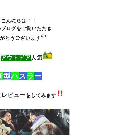
こんにちは！！
のブログをご覧いただき
がとうございます
アウトドア
人気
は
新
型
ハ
ス
ラ
ー
直
レビュー
をしてみます