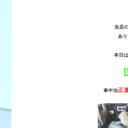
当店
あり
本日
正
車中泊