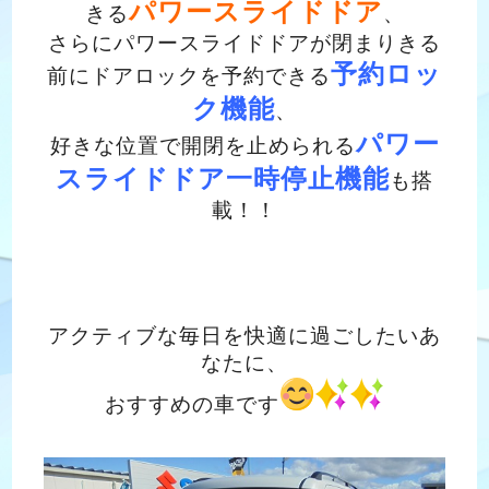
パワースライドドア
きる
、
さらにパワースライドドアが閉まりきる
予約ロッ
前にドアロックを予約できる
ク機能
、
パワー
好きな位置で開閉を止められる
スライドドア一時停止機能
も搭
載！！
アクティブな毎日を快適に過ごしたいあ
なたに、
おすすめの車です