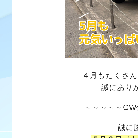
４月もたくさん
誠にあり
～～～～～GW
誠に