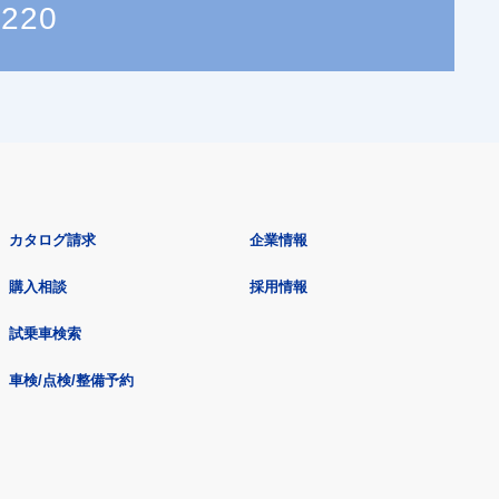
6220
カタログ請求
企業情報
購入相談
採用情報
試乗車検索
車検/点検/整備予約