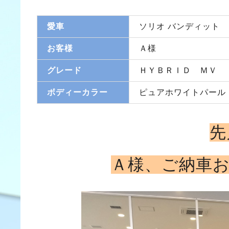
愛車
ソリオ バンディット
お客様
Ａ様
グレード
ＨＹＢＲＩＤ ＭＶ
ボディーカラー
ピュアホワイトパール
先
Ａ様、
ご納車