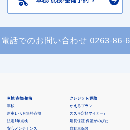
車検/点検/
整備予約
電話でのお問い合わせ
0263-86-
車検/点検/整備
クレジット/保険
車検
かえるプラン
新車1・6月無料点検
スズキ定額マイカー7
法定1年点検
延長保証 保証がのびた
安心メンテナンス
自動車保険