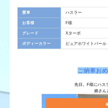
愛車
ハスラー
お客様
F様
グレード
Xターボ
ボディーカラー
ピュアホワイトパール
ご納車お
先日、F様にハス
娘さん