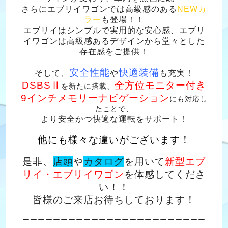
さらにエブリイワゴンでは高級感のある
NEWカ
ラー
も登場！！
エブリイはシンプルで実用的な安心感、エブリ
イワゴンは高級感あるデザインから堂々とした
存在感をご提供！
安全性能
快適装備
そして、
や
も充実！
DSBSⅡ
全方位モニター付き
を新たに搭載、
9インチメモリーナビゲーション
にも対応し
たことで、
より安全かつ快適な運転をサポート！
他にも様々な違いがございます！
是非、
店頭
や
カタログ
を用いて
新型
エブ
リイ・エブリイワゴン
を体感してくださ
い！！
皆様のご来店お待ちしております！
ーーーーーーーーーーーーーーーーーーーーーーーー