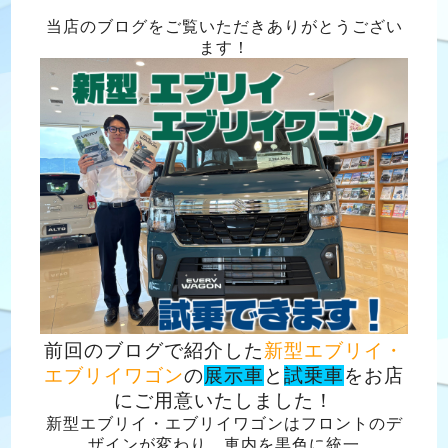
当店のブログをご覧いただきありがとうござい
ます！
前回のブログで紹介した
新型エブリイ・
エブリイワゴン
の
展示車
と
試乗車
をお店
にご用意いたしました！
新型エブリイ・エブリイワゴンはフロントのデ
ザインが変わり、車内を黒色に統一