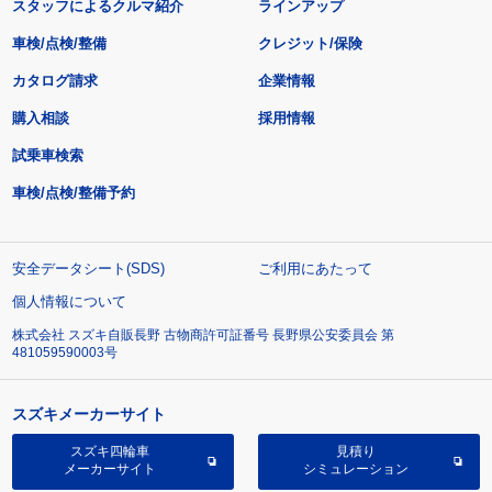
スタッフによるクルマ紹介
ラインアップ
車検/点検/整備
クレジット/保険
カタログ請求
企業情報
購入相談
採用情報
試乗車検索
車検/点検/整備予約
安全データシート(SDS)
ご利用にあたって
個人情報について
株式会社 スズキ自販長野 古物商許可証番号 長野県公安委員会 第
481059590003号
スズキメーカーサイト
スズキ四輪車
見積り
メーカーサイト
シミュレーション