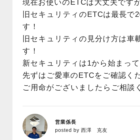
現在お使いのETCは大丈夫です
旧セキュリティのETCは最長で
す！
旧セキュリティの見分け方は車
す！
新セキュリティは1から始まっ
先ずはご愛車のETCをご確認く
ご用命がございましたらご相談
営業係長
西澤 克友
posted by 西澤 克友