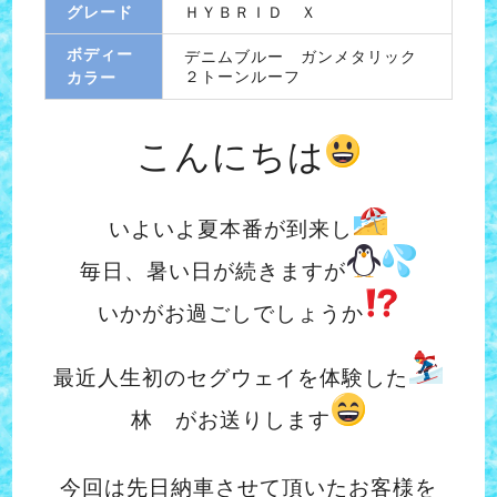
グレード
ＨＹＢＲＩＤ Ｘ
ボディー
デニムブルー ガンメタリック
２トーンルーフ
カラー
こんにちは
いよいよ夏本番が到来し
毎日、暑い日が続きますが
いかがお過ごしでしょうか
最近人生初のセグウェイを体験した
林 がお送りします
今回は先日納車させて頂いたお客様を