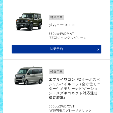
軽乗用車
ジムニー
XC ※
660cc/4WD/4AT
[ZZC]ジャングルグリーン
試乗予約
軽乗用車
エブリイワゴン
PZターボスペ
シャルハイルーフ (全方位モニ
ター付メモリーナビゲーショ
ン・スズキコネクト対応通信
機装着車)
660cc/2WD/CVT
[WBW]モスグレーメタリック