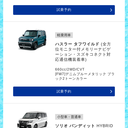
試乗予約
軽乗用車
ハスラー タフワイルド
(全方
位モニター付メモリーナビゲ
ーション・スズキコネクト対
応通信機装着車)
660cc/2WD/CVT
[FW7]デニムブルーメタリック ブラ
ック2トーンカラー
試乗予約
小型車・普通車
ソリオ バンディット
HYBRID