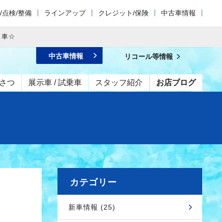
/点検/整備
ラインアップ
クレジット/保険
中古車情報
ス車☆
中古車情報
リコール等情報
さつ
展示車 / 試乗車
スタッフ紹介
お店ブログ
カテゴリー
新車情報 (25)