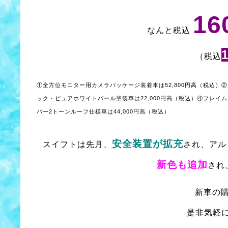
1
なんと税込
（税込
①全方位モニター用カメラパッケージ装着車は52,800円高（税込）
②
ック・ピュアホワイトパール塗装車は22,000円高（税込）
④フレイム
バー2トーンルーフ仕様車は44,000円高（税込）
安全装置が拡充
スイフトは先月、
され、アル
新色も追加
され
新車の
是非気軽