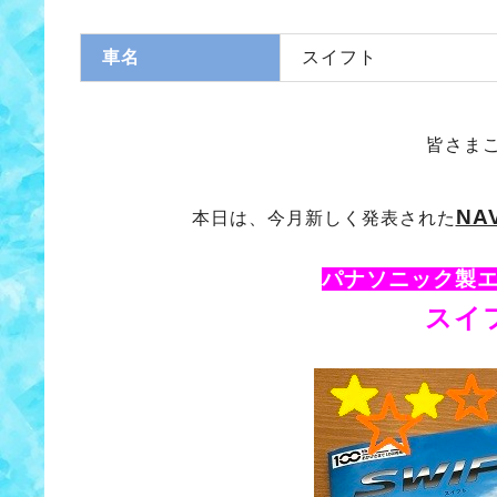
車名
スイフト
皆さま
NA
本日は、今月新しく発表された
パナソニック製
スイ