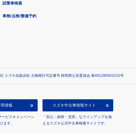
試乗車検索
車検/点検/整備予約
社 スズキ自販浜松 古物商許可証番号 静岡県公安委員会 第491280001510号
ル等情報
スズキ中古車情報サイト
/サービスキャンペーン
「安心・納得・充実」なラインアップを揃
けます。
えるスズキ公式中古車検索サイトです。