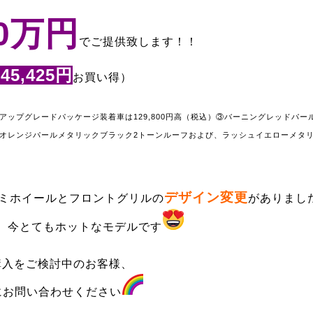
60万円
でご提供致します！！
145,425円
お買い得）
アップグレードパッケージ装着車は129,800円高（税込）
③バーニングレッドパー
オレンジパールメタリックブラック2トーンルーフおよび、
ラッシュイエローメタ
デザイン変更
ミホイールとフロントグリルの
がありまし
、今とてもホットなモデルです
購入をご検討中のお客様、
にお問い合わせください