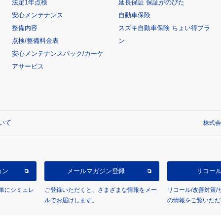
法定1年点検
延長保証 保証がのびた
安心メンテナンス
自動車保険
整備内容
スズキ自動車保険 ちょい得プラ
点検/整備料金表
ン
安心メンテナンスパック/カーケ
アサービス
いて
株式会
ョン
メールマガジン登録
リコー
単にシミュレ
ご登録いただくと、さまざまな情報をメー
リコール/改善対策
ルでお届けします。
の情報をご覧いただ