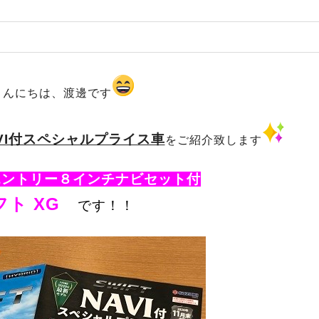
こんにちは、渡邊です
VI付スペシャルプライス車
をご紹介致します
エントリー８インチナビセット付
フト XG
です！！