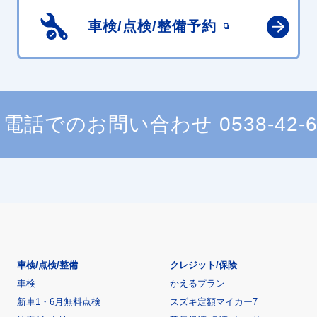
車検/点検/
整備予約
電話でのお問い合わせ
0538-42-
車検/点検/整備
クレジット/保険
車検
かえるプラン
新車1・6月無料点検
スズキ定額マイカー7