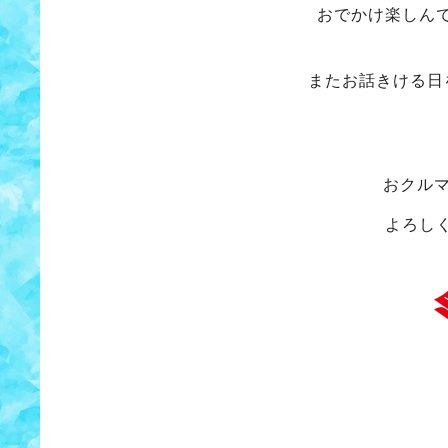
おでかけ楽しん
またお話きける日
おクル
よろし