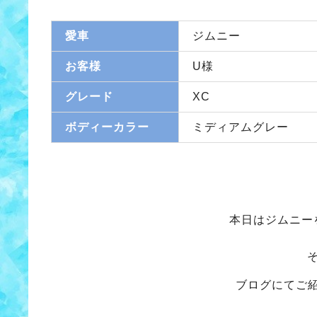
愛車
ジムニー
お客様
U様
グレード
XC
ボディーカラー
ミディアムグレー
本日はジムニー
ブログにてご