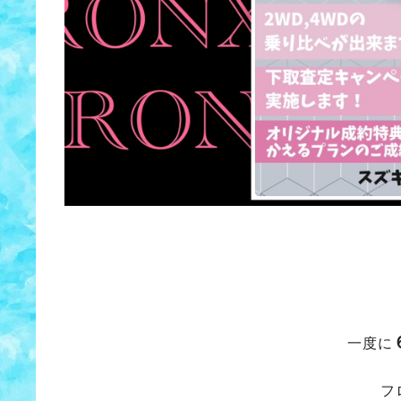
一度に
フ