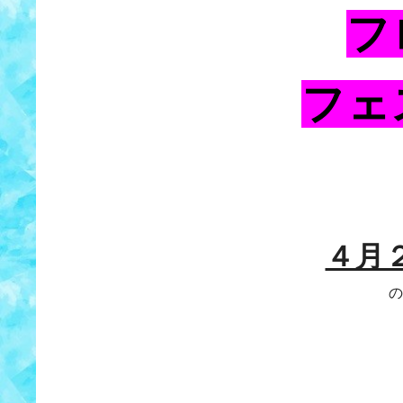
フ
フェ
４月