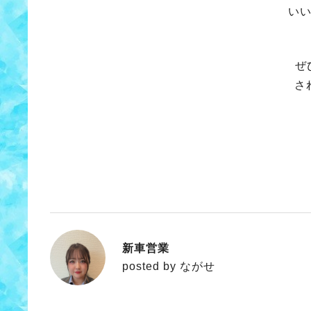
い
ぜ
さ
新車営業
ながせ
posted by ながせ