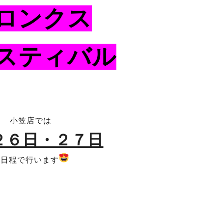
ロンクス
スティバル
小笠店では
２６日・２７日
の日程で行います