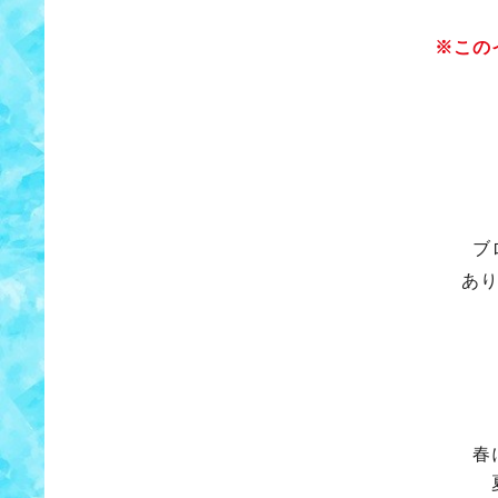
※この
ブ
あ
春