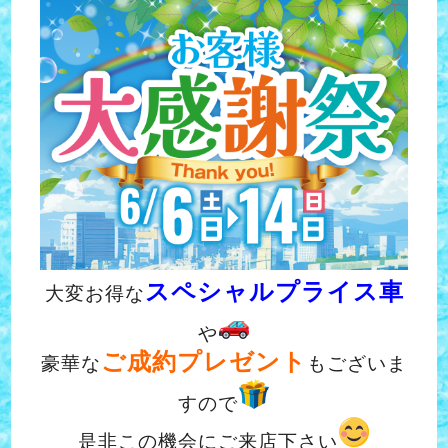
スペシャルプライス車
大変お得な
や
ご
成
約プレゼント
豪華な
もございま
すので
是非この機会にご来店下さい