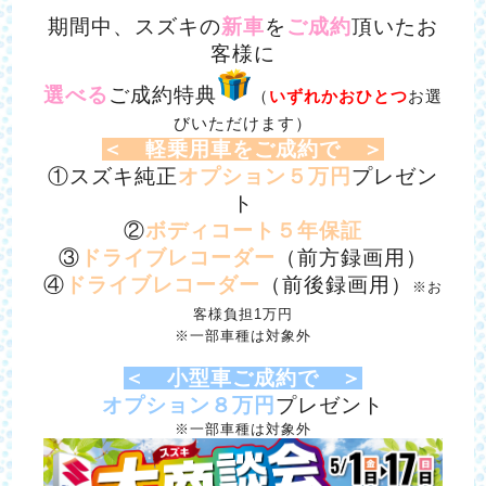
期間中、スズキの
新車
を
ご成約
頂いたお
客様に
選べる
ご成約特典
（
いずれかおひとつ
お選
びいただけます）
＜ 軽乗用車をご成約で ＞
①スズキ純正
オプション
５万円
プレゼン
ト
②
ボディコート５年保証
③
ドライブレコーダー
（前方録画用）
④
ドライブレコーダー
（前後録画用）
※お
客様負担1万円
※一部車種は対象外
＜ 小型車ご成約で ＞
オプション８万円
プレゼント
※一部車種は対象外