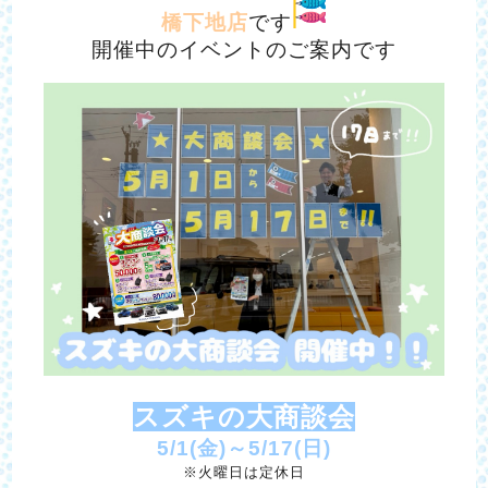
橋下地店
です
開催中のイベントのご案内です
スズキの大商談会
5/1(金)～5/17(日)
※火曜日は定休日