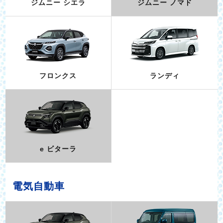
ジムニー シエラ
ジムニー ノマド
フロンクス
ランディ
e ビターラ
電気自動車