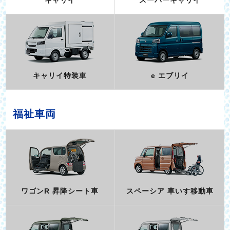
キャリイ特装車
e エブリイ
福祉車両
ワゴンR 昇降シート車
スペーシア 車いす移動車