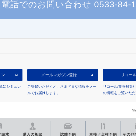
電話でのお問い合わせ
0533-84-
ョン
メールマガジン登録
リコー
単にシミュレ
ご登録いただくと、さまざまな情報をメー
リコール/改善対策
ルでお届けします。
の情報をご覧いただ
©2
グ
請求
購入の相談
試乗予約
車検／点検
予約
その他