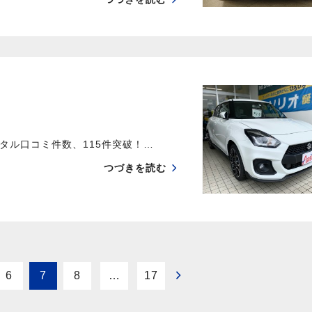
ル口コミ件数、115件突破！…
つづきを読む
6
7
8
…
17