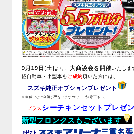
9月19日(土)
大商談会を開催
より、
いたしま
軽自動車・小型車を
ご成約
頂いた方には、
スズキ純正オプションプレゼント
※車種ごとで金額が異なりますので、ご注意下さい。
シーチキンセットプレゼ
プラス
新型フロンクスもございます
ぜひ