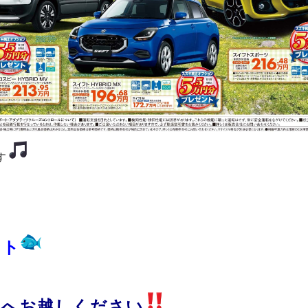
す
ント
へお越しください