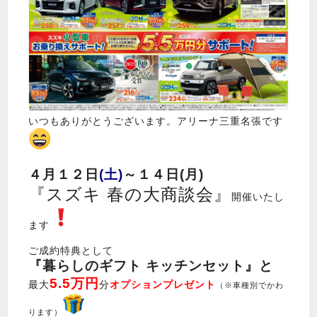
いつもありがとうございます。アリーナ三重名張です
４月１２日
(土)
～１４日(月)
『スズキ 春の大商談会』
開催いたし
ます
ご成約特典として
『暮らしのギフト キッチンセット』と
5.5万円
最大
分
オプションプレゼント
（※車種別でかわ
ります）