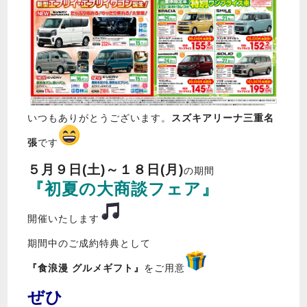
いつもありがとうございます。
スズキアリーナ三重名
張
です
５月９日(土)～１８日(月)
の期間
『初夏の大商談フェア』
開催いたします
期間中のご成約特典として
『食浪漫 グルメギフト』
をご用意
ぜひ