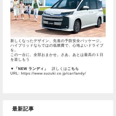
新しくなったデザイン、先進の予防安全パッケージ。
ハイブリッドならではの低燃費で、心地よいドライブ
を。
この一台に、全部おまかせ。さあ、あとは最高の１日
を楽しもう
▼
「NEW ランディ」
詳しくは
こちら
URL:
https://www.suzuki.co.jp/car/landy/
最新記事