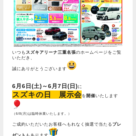
いつも
スズキアリーナ三重名張
のホームページをご覧
いただき、
誠にありがとうございます
6月6日(土)～6月7日(日)
に
スズキの日 展示会
を
開催
いたします
（6/8(月)は臨時休業いたします。）
ご成約いただいたお客様へもれなく抽選で当たる
プレ
ゼント
もあります