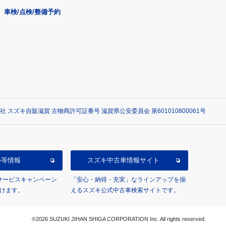
車検/点検/整備予約
社 スズキ自販滋賀 古物商許可証番号 滋賀県公安委員会 第601010800061号
ル等情報
スズキ中古車情報サイト
/サービスキャンペーン
「安心・納得・充実」なラインアップを揃
けます。
えるスズキ公式中古車検索サイトです。
©2026 SUZUKI JIHAN SHIGA CORPORATION Inc. All rights reserved.