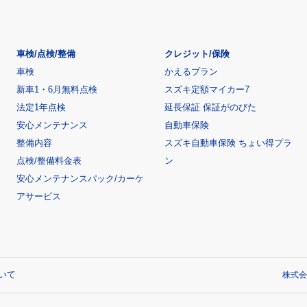
車検/点検/整備
クレジット/保険
車検
かえるプラン
新車1・6月無料点検
スズキ定額マイカー7
法定1年点検
延長保証 保証がのびた
安心メンテナンス
自動車保険
整備内容
スズキ自動車保険 ちょい得プラ
点検/整備料金表
ン
安心メンテナンスパック/カーケ
アサービス
いて
株式会