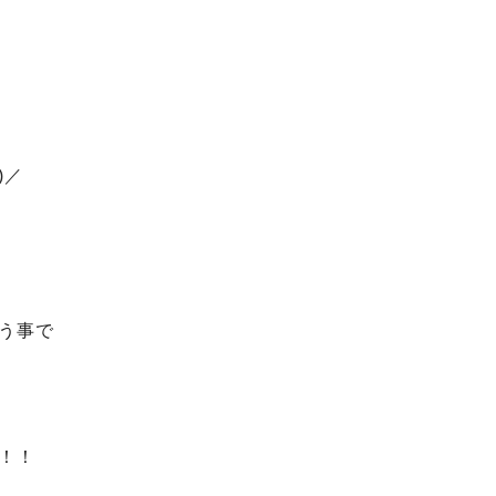
)／
う事で
！！