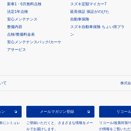
新車1・6月無料点検
スズキ定額マイカー7
法定1年点検
延長保証 保証がのびた
安心メンテナンス
自動車保険
整備内容
スズキ自動車保険 ちょい得プラ
点検/整備料金表
ン
安心メンテナンスパック/カーケ
アサービス
いて
株式会
ョン
メールマガジン登録
リコー
単にシミュレ
ご登録いただくと、さまざまな情報をメー
リコール/改善対策
ルでお届けします。
の情報をご覧いただ