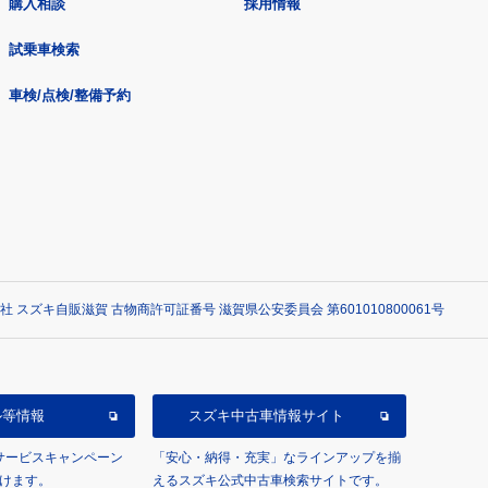
購入相談
採用情報
試乗車検索
車検/点検/整備予約
社 スズキ自販滋賀 古物商許可証番号 滋賀県公安委員会 第601010800061号
ル等情報
スズキ中古車情報サイト
/サービスキャンペーン
「安心・納得・充実」なラインアップを揃
けます。
えるスズキ公式中古車検索サイトです。