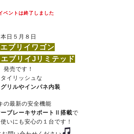
イベントは終了しました
本日５月８日
Wエブリイワゴン
エブリイJリミテッド
発売です！
スタイリッシュな
トグリルやインパネ内装
キの最新の安全機能
サーブレーキサポートⅡ搭載
で
常使いにも安心の１台
です！
にお問い合わせください