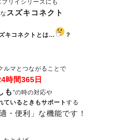
エブリイシリーズにも
スズキコネクト
能な
ズキコネクトとは…
？
クルマとつながることで
24時間365日
しも
”の時の対応や
れているときもサポート
する
適・便利」な機能です！