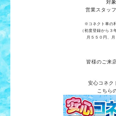
対
営業スタッ
※コネクト車の
（初度登録から３
月５５０円、月
皆様のご来
安心コネク
こちら