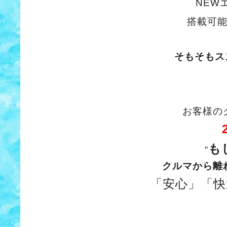
NEW
搭載可
そもそも
ス
お客様の
も
“
クルマから離
「安心」「快