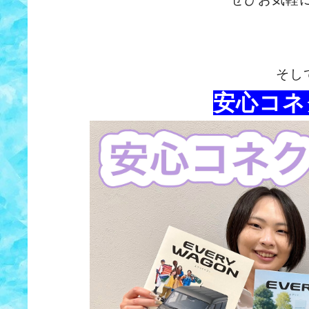
そし
安心コネ