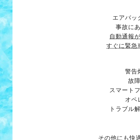
エアバッ
事故に
自動通報
すぐに
緊急
警告
故
スマート
オペ
トラブル
その他にも快