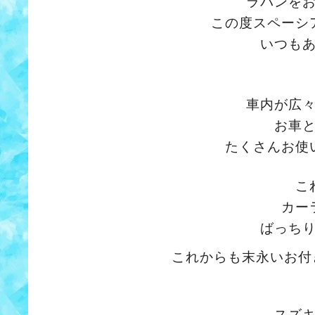
ラパンを
この度スペーシ
いつも
車内が広
お車
たくさんお使
こ
カー
ばっち
これからも末永いお付
スズ