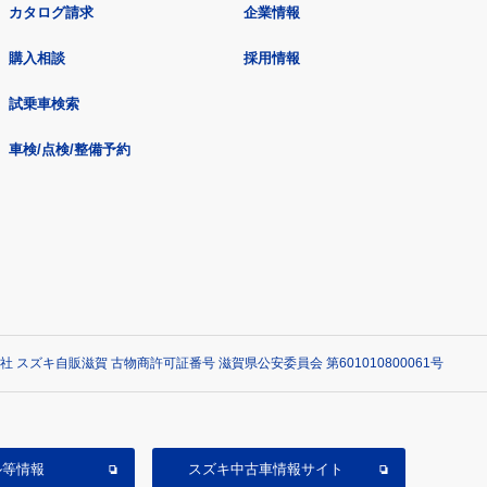
カタログ請求
企業情報
購入相談
採用情報
試乗車検索
車検/点検/整備予約
社 スズキ自販滋賀 古物商許可証番号 滋賀県公安委員会 第601010800061号
ル等情報
スズキ中古車情報サイト