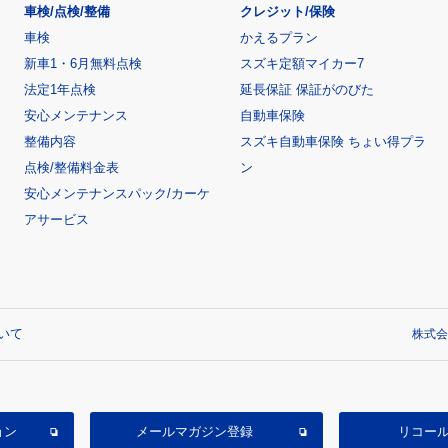
車検/点検/整備
クレジット/保険
車検
かえるプラン
新車1・6月無料点検
スズキ定額マイカー7
法定1年点検
延長保証 保証がのびた
安心メンテナンス
自動車保険
整備内容
スズキ自動車保険 ちょい得プラ
点検/整備料金表
ン
安心メンテナンスパック/カーケ
アサービス
いて
株式会
ョン
メールマガジン登録
リコー