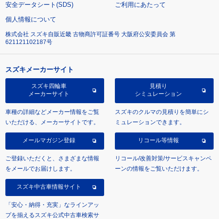
安全データシート(SDS)
ご利用にあたって
個人情報について
株式会社 スズキ自販近畿 古物商許可証番号 大阪府公安委員会 第
621121102187号
スズキメーカーサイト
スズキ四輪車
見積り
メーカーサイト
シミュレーション
車種の詳細などメーカー情報をご覧
スズキのクルマの見積りを簡単にシ
いただける、メーカーサイトです。
ミュレーションできます。
メールマガジン登録
リコール等情報
ご登録いただくと、さまざまな情報
リコール/改善対策/サービスキャンペ
をメールでお届けします。
ーンの情報をご覧いただけます。
スズキ中古車情報サイト
「安心・納得・充実」なラインアッ
プを揃えるスズキ公式中古車検索サ