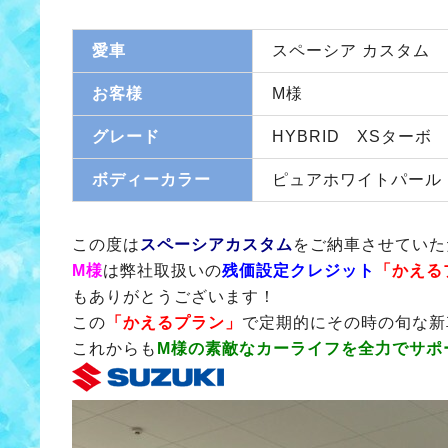
愛車
スペーシア カスタム
お客様
M様
グレード
HYBRID XSターボ
ボディーカラー
ピュアホワイトパール
この度は
スペーシアカスタム
をご納車させていた
M様
は弊社取扱いの
残価設定クレジット
「かえる
もありがとうございます！
この
「かえるプラン」
で定期的にその時の旬な新
これからも
M様の素敵なカーライフを全力でサポ