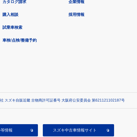
カタログ請求
企業情報
購入相談
採用情報
試乗車検索
車検/点検/整備予約
社 スズキ自販近畿 古物商許可証番号 大阪府公安委員会 第621121102187号
ル等情報
スズキ中古車情報サイト