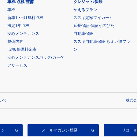
車検/点検/整備
クレジット/保険
車検
かえるプラン
新車1・6月無料点検
スズキ定額マイカー7
法定1年点検
延長保証 保証がのびた
安心メンテナンス
自動車保険
整備内容
スズキ自動車保険 ちょい得プラ
点検/整備料金表
ン
安心メンテナンスパック/カーケ
アサービス
いて
株式会
ョン
メールマガジン登録
リコー