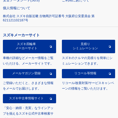
安全データシート(SDS)
ご利用にあたって
個人情報について
株式会社 スズキ自販近畿 古物商許可証番号 大阪府公安委員会 第
621121102187号
スズキメーカーサイト
スズキ四輪車
見積り
メーカーサイト
シミュレーション
車種の詳細などメーカー情報をご覧
スズキのクルマの見積りを簡単にシ
いただける、メーカーサイトです。
ミュレーションできます。
メールマガジン登録
リコール等情報
ご登録いただくと、さまざまな情報
リコール/改善対策/サービスキャンペ
をメールでお届けします。
ーンの情報をご覧いただけます。
スズキ中古車情報サイト
「安心・納得・充実」なラインアッ
プを揃えるスズキ公式中古車検索サ