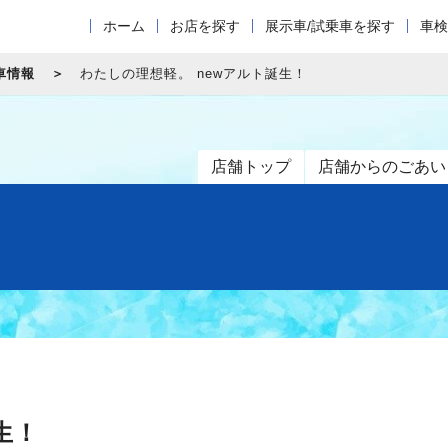
ホーム
お店を探す
展示車/試乗車を探す
車検
車情報
わたしの理想軽。 newアルト誕生！
店舗トップ
店舗からのごあい
生！