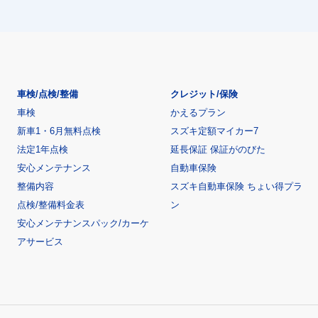
車検/点検/整備
クレジット/保険
車検
かえるプラン
新車1・6月無料点検
スズキ定額マイカー7
法定1年点検
延長保証 保証がのびた
安心メンテナンス
自動車保険
整備内容
スズキ自動車保険 ちょい得プラ
点検/整備料金表
ン
安心メンテナンスパック/カーケ
アサービス