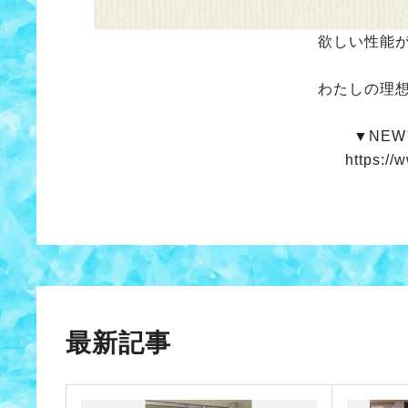
欲しい性能
わたしの理
▼NE
https://
最新記事