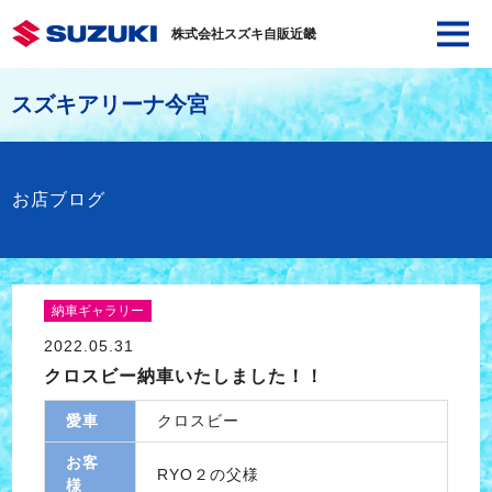
株式会社スズキ自販近畿
スズキアリーナ今宮
お店ブログ
納車ギャラリー
2022.05.31
クロスビー納車いたしました！！
愛車
クロスビー
お客
RYO２の父様
様