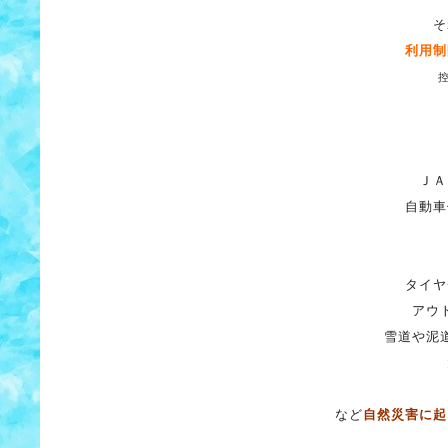
そ
利用制
ＪＡ
自動車
タイヤ
アウ
雪道や泥
など
自然災害に起