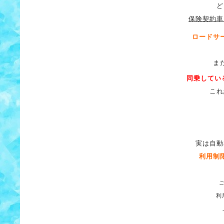
ど
保険契約車
ロードサ
ま
同乗してい
これ
実は自動
利用制
利