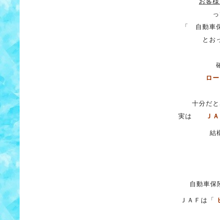
お客様
っ
「 自動車
とお
ロー
十分だと
実は
ＪＡ
結
自動車保
ＪＡＦは「