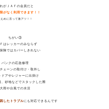
れがＪＡＦの会員だと
限がなく利用できます！！
控えめに言って激アツ！！
ちがい③
Ｆはレッカーのみならず
保険ではカバーしきれない
パンクの応急修理
チェーンの取付け・取外し
トドアやレジャーに出掛け
道、砂地などでスタックした際
大雨や台風での水没
因したトラブル
にも対応できるんです