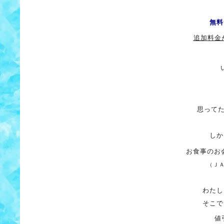
無料
追加料金
思って
しか
お食事のお
（Ｊ
わたし
そこで
値