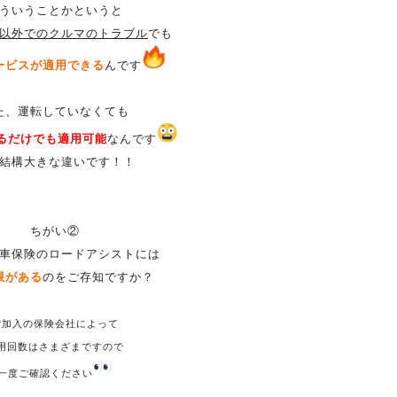
ういうことかというと
以外でのクルマのトラブル
でも
ービスが適用できる
んです
た、運転していなくても
るだけでも適用可能
なんです
結構大きな違いです！！
ちがい②
車保険のロードアシストには
限がある
のをご存知ですか？
ご加入の保険会社によって
用回数はさまざまですので
一度ご確認ください