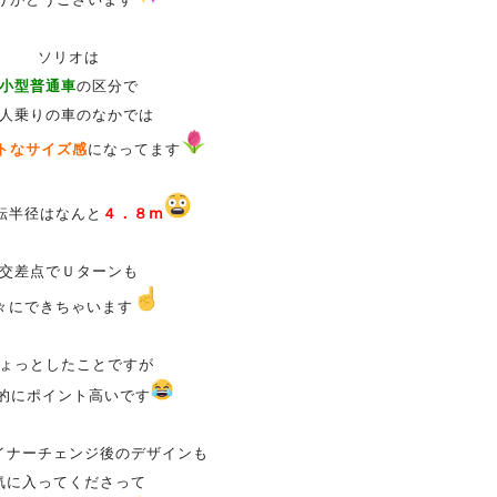
ソリオは
小型普通車
の区分で
人乗りの車のなかでは
トなサイズ感
になってます
転半径はなんと
４．８ⅿ
交差点でＵターンも
々にできちゃいます
ょっとしたことですが
的にポイント高いです
イナーチェンジ後のデザインも
気に入ってくださって