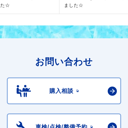
した☆
ました☆
お問い合わせ
購入相談
車検/点検/
整備予約