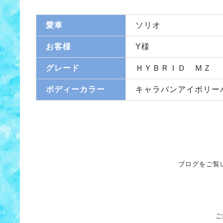
愛車
ソリオ
お客様
Y様
グレード
ＨＹＢＲＩＤ ＭＺ
ボディーカラー
キャラバンアイボリー
ブログをご覧
ご