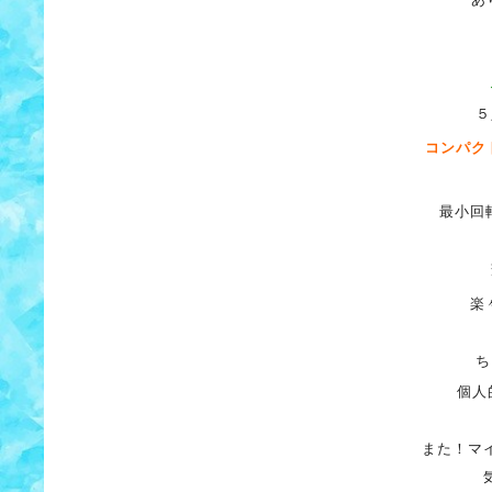
５
コンパク
最小回
楽
ち
個人
また！マ