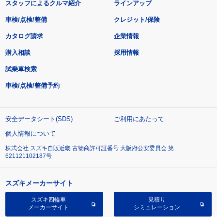
スタッフによるクルマ紹介
ラインアップ
車検/点検/整備
クレジット/保険
カタログ請求
企業情報
購入相談
採用情報
試乗車検索
車検/点検/整備予約
安全データシート(SDS)
ご利用にあたって
個人情報について
株式会社 スズキ自販近畿 古物商許可証番号 大阪府公安委員会 第
621121102187号
スズキメーカーサイト
スズキ四輪車
見積り
メーカーサイト
シミュレーション