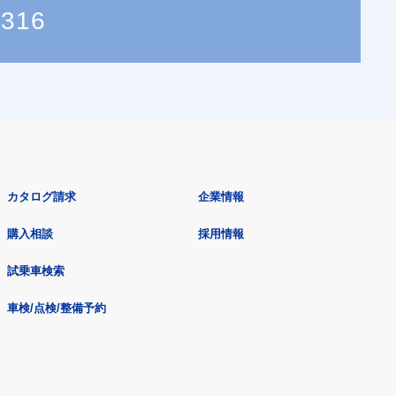
2316
カタログ請求
企業情報
購入相談
採用情報
試乗車検索
車検/点検/整備予約