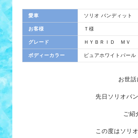
愛車
ソリオ バンディット
お客様
Ｔ様
グレード
ＨＹＢＲＩＤ ＭＶ
ボディーカラー
ピュアホワイトパール
お世話
先日ソリオバ
ご紹
この度はソリ