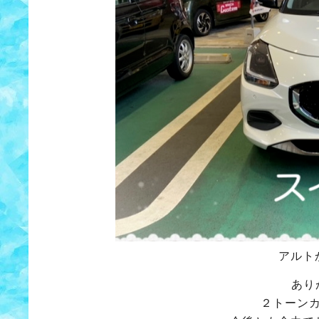
アルト
あり
２トーン