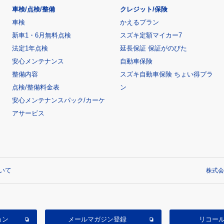
車検/点検/整備
クレジット/保険
車検
かえるプラン
新車1・6月無料点検
スズキ定額マイカー7
法定1年点検
延長保証 保証がのびた
安心メンテナンス
自動車保険
整備内容
スズキ自動車保険 ちょい得プラ
点検/整備料金表
ン
安心メンテナンスパック/カーケ
アサービス
いて
株式会
ョン
メールマガジン登録
リコー