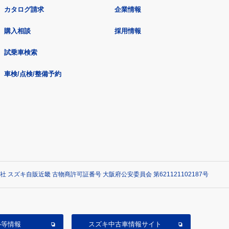
カタログ請求
企業情報
購入相談
採用情報
試乗車検索
車検/点検/整備予約
社 スズキ自販近畿 古物商許可証番号 大阪府公安委員会 第621121102187号
ル等情報
スズキ中古車情報サイト