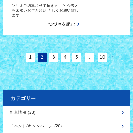
ソリオご納車させて頂きました 今後と
も末永いお付き合い 宜しくお願い致し
ます
つづきを読む
1
2
3
4
5
…
10
カテゴリー
新車情報 (23)
イベント/キャンペーン (20)